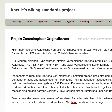
kneule's wiking standards project
wiking
::
news
::
galerie
::
suche
::
typen
::
katalog
::
details
::
sp
Projekt Zentralregister Originalkarton
Liste ohne Doppelerfassung
Hier finden Sie eine Aufstellung von alten Originalkartons. Erfasst wurden die 
Jahre bis ca. 1977 meist für LKW und Zubehör benutzt wurden.
Für Modelle gleichen Typs wurden oftmals verschiedene Kartons produziert. S
Aufdrucke "41" "Nr. 410 " und "410 " und zwei verschiedene Kartonformate. N
Seitansichten. Als Sortier-Kriterium wurde das Druckvermerk auf dem Karton herau
Insgesamt wurden 1101 Kartons von mehreren Sammlerkollegen gesichtet und in
zunächst erfasst und beschrieben um eventuelle Fehl-Erfassungen auszuschließ
reduziert verbleiben unten gelistete 397 Kartons. Einbezogen wurden auch neuerd
Kartons erkennbar sind. Eine übersicht der beschriebenen Nachdrucke gibt e
Modelle sind zu den Kartons verlinkt. Zum Ausdruck dieser Aufstellung über den B
Dies ist ein Gemeinschaftsprojekt befreundeter Sammler. Wer hier nicht gelist
setzen. Ein special zu diesen Kartons finden Sie
auf dieser Homepage.
hier