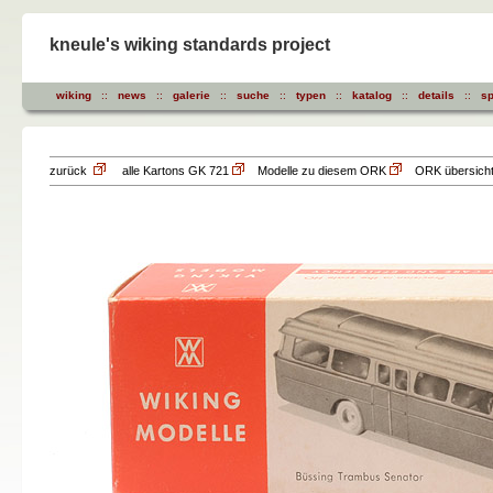
kneule's wiking standards project
wiking
::
news
::
galerie
::
suche
::
typen
::
katalog
::
details
::
sp
zurück
alle Kartons GK 721
Modelle zu diesem ORK
ORK übersicht