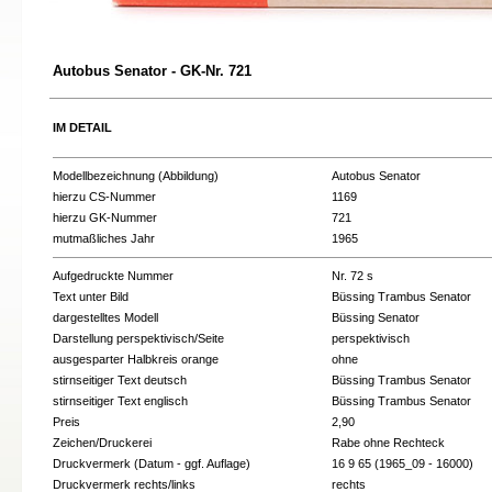
Autobus Senator - GK-Nr. 721
IM DETAIL
Modellbezeichnung (Abbildung)
Autobus Senator
hierzu CS-Nummer
1169
hierzu GK-Nummer
721
mutmaßliches Jahr
1965
Aufgedruckte Nummer
Nr. 72 s
Text unter Bild
Büssing Trambus Senator
dargestelltes Modell
Büssing Senator
Darstellung perspektivisch/Seite
perspektivisch
ausgesparter Halbkreis orange
ohne
stirnseitiger Text deutsch
Büssing Trambus Senator
stirnseitiger Text englisch
Büssing Trambus Senator
Preis
2,90
Zeichen/Druckerei
Rabe ohne Rechteck
Druckvermerk (Datum - ggf. Auflage)
16 9 65 (1965_09 - 16000)
Druckvermerk rechts/links
rechts