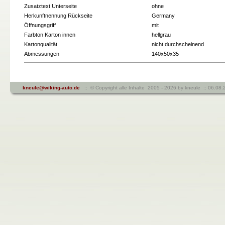
Zusatztext Unterseite
ohne
Herkunftnennung Rückseite
Germany
Öffnungsgriff
mit
Farbton Karton innen
hellgrau
Kartonqualität
nicht durchscheinend
Abmessungen
140x50x35
kneule@wiking-auto.de
:: © Copyright alle Inhalte 2005 - 2026 by kneule :: 06.0