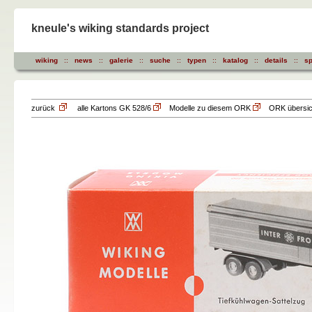
kneule's wiking standards project
wiking
::
news
::
galerie
::
suche
::
typen
::
katalog
::
details
::
sp
zurück
alle Kartons GK 528/6
Modelle zu diesem ORK
ORK übersich