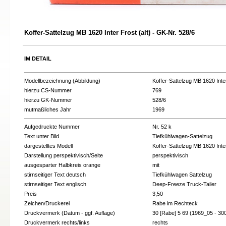
Koffer-Sattelzug MB 1620 Inter Frost (alt) - GK-Nr. 528/6
IM DETAIL
Modellbezeichnung (Abbildung)
Koffer-Sattelzug MB 1620 Inter
hierzu CS-Nummer
769
hierzu GK-Nummer
528/6
mutmaßliches Jahr
1969
Aufgedruckte Nummer
Nr. 52 k
Text unter Bild
Tiefkühlwagen-Sattelzug
dargestelltes Modell
Koffer-Sattelzug MB 1620 Inter
Darstellung perspektivisch/Seite
perspektivisch
ausgesparter Halbkreis orange
mit
stirnseitiger Text deutsch
Tiefkühlwagen Sattelzug
stirnseitiger Text englisch
Deep-Freeze Truck-Tailer
Preis
3,50
Zeichen/Druckerei
Rabe im Rechteck
Druckvermerk (Datum - ggf. Auflage)
30 [Rabe] 5 69 (1969_05 - 30
Druckvermerk rechts/links
rechts