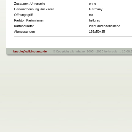
Zusatztext Unterseite
ohne
Herkunftnennung Rückseite
Germany
Öffnungsgriff
mit
Farbton Karton innen
hellgrau
Kartonqualität
leicht durchscheinend
Abmessungen
165x50x35
kneule@wiking-auto.de
:: © Copyright alle Inhalte 2005 - 2026 by kneule :: 10.0