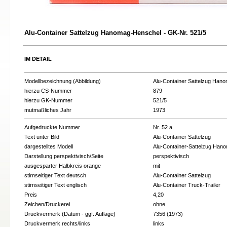
Alu-Container Sattelzug Hanomag-Henschel - GK-Nr. 521/5
IM DETAIL
Modellbezeichnung (Abbildung)
Alu-Container Sattelzug Han
hierzu CS-Nummer
879
hierzu GK-Nummer
521/5
mutmaßliches Jahr
1973
Aufgedruckte Nummer
Nr. 52 a
Text unter Bild
Alu-Container Sattelzug
dargestelltes Modell
Alu-Container-Sattelzug Han
Darstellung perspektivisch/Seite
perspektivisch
ausgesparter Halbkreis orange
mit
stirnseitiger Text deutsch
Alu-Container Sattelzug
stirnseitiger Text englisch
Alu-Container Truck-Trailer
Preis
4,20
Zeichen/Druckerei
ohne
Druckvermerk (Datum - ggf. Auflage)
7356 (1973)
Druckvermerk rechts/links
links