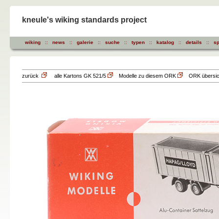
kneule's wiking standards project
wiking
::
news
::
galerie
::
suche
::
typen
::
katalog
::
details
::
sp
zurück
alle Kartons GK 521/5
Modelle zu diesem ORK
ORK übersich