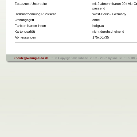
Zusatztext Unterseite
mit 2 abnehmbaren 20ft Alu-C
passend
Herkunftnennung Rückseite
West-Berlin / Germany
Öffnungsgriff
ohne
Farbton Karton innen
hellgrau
Kartonqualität
nicht durchscheinend
Abmessungen
175x50x35
kneule@wiking-auto.de
:: © Copyright alle Inhalte 2005 - 2026 by kneule :: 09.08