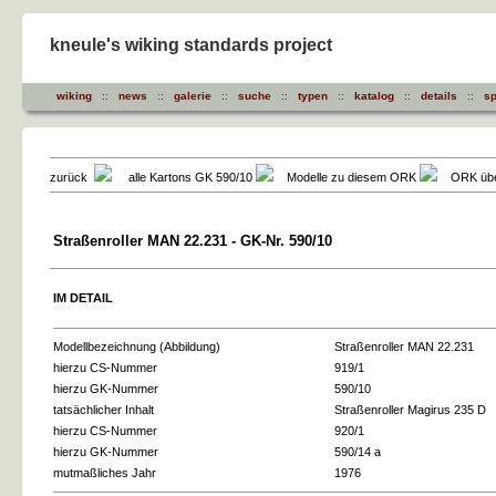
kneule's wiking standards project
wiking
::
news
::
galerie
::
suche
::
typen
::
katalog
::
details
::
sp
zurück
alle Kartons GK 590/10
Modelle zu diesem ORK
ORK über
Straßenroller MAN 22.231 - GK-Nr. 590/10
IM DETAIL
Modellbezeichnung (Abbildung)
Straßenroller MAN 22.231
hierzu CS-Nummer
919/1
hierzu GK-Nummer
590/10
tatsächlicher Inhalt
Straßenroller Magirus 235 D
hierzu CS-Nummer
920/1
hierzu GK-Nummer
590/14 a
mutmaßliches Jahr
1976