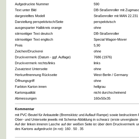
Aufgedruckte Nummer
590
Text unter Bild
DB-Straßenroller mit Zugmas
dargestelltes Modell
Straßenroller mit MAN 22.231
Darstellung perspektivisch/Seite
perspektivisch
ausgesparter Halbkreis orange
ohne
stirnseitiger Text deutsch
DB-Straßenroller
stirnseitiger Text englisch
Special Wagon-Mover
Preis
5,90
Zeichen/Druckerei
ohne
Druckvermerk (Datum - ggf. Auflage)
7686 (1976)
Druckvermerk rechts/links
links
Zusatztext Unterseite
ohne
Herkunftnennung Rückseite
West-Berlin / Germany
Öffnungsgriff
ohne
Farbton Karton innen
hellgrau
Kartonqualität
nicht durchscheinend
Abmessungen
160x50x35
Kommentar
mit PVC-Beutel für Anbauteile (Bremsklotz und Auflauf-Rampe) sowie bedrucktem 
Ober- und Unterseite jeweils mit Schema-Abbildung in schwarz (erste unverglaste
Auf der linken inneren Lasche auf der weißen Seite ist über dem Druckvermerk 
des Kartons aufgedruckt (in rot): 160 . 50 . 35