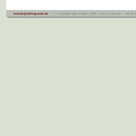
kneule@wiking-auto.de
:: © Copyright alle Inhalte 2005 - 2026 by kneule :: 09.08