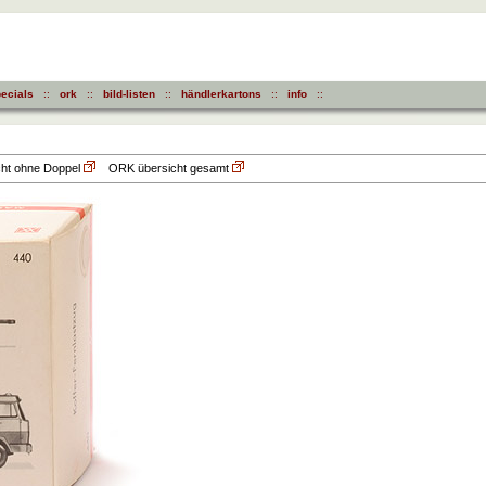
ecials
::
ork
::
bild-listen
::
händlerkartons
::
info
::
t ohne Doppel
ORK übersicht gesamt