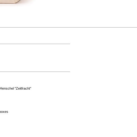
enschel "Zeitfracht"
-boxes