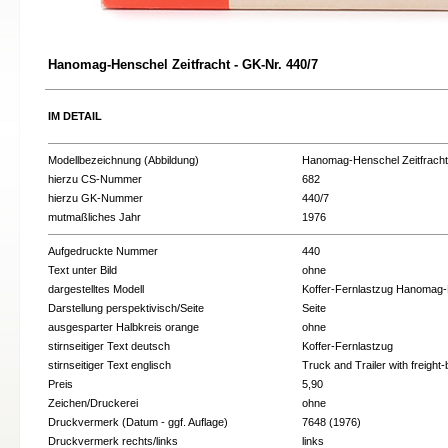
Hanomag-Henschel Zeitfracht - GK-Nr. 440/7
IM DETAIL
Modellbezeichnung (Abbildung)
Hanomag-Henschel Zeitfracht
hierzu CS-Nummer
682
hierzu GK-Nummer
440/7
mutmaßliches Jahr
1976
Aufgedruckte Nummer
440
Text unter Bild
ohne
dargestelltes Modell
Koffer-Fernlastzug Hanomag-H
Darstellung perspektivisch/Seite
Seite
ausgesparter Halbkreis orange
ohne
stirnseitiger Text deutsch
Koffer-Fernlastzug
stirnseitiger Text englisch
Truck and Trailer with freight
Preis
5,90
Zeichen/Druckerei
ohne
Druckvermerk (Datum - ggf. Auflage)
7648 (1976)
Druckvermerk rechts/links
links