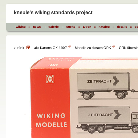
kneule's wiking standards project
wiking
::
news
::
galerie
::
suche
::
typen
::
katalog
::
details
::
sp
zurück
alle Kartons GK 440/7
Modelle zu diesem ORK
ORK übersich