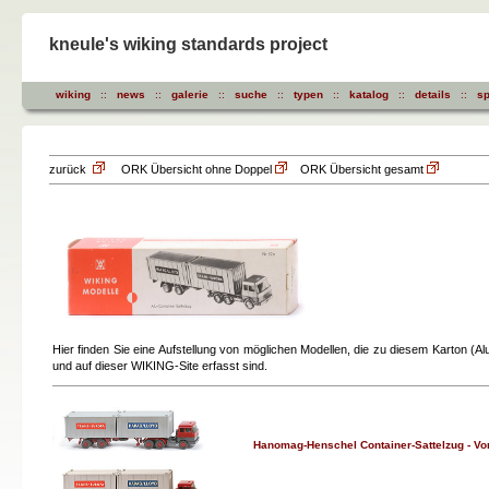
kneule's wiking standards project
wiking
::
news
::
galerie
::
suche
::
typen
::
katalog
::
details
::
sp
zurück
ORK Übersicht ohne Doppel
ORK Übersicht gesamt
Hier finden Sie eine Aufstellung von möglichen Modellen, die zu diesem Karton 
und auf dieser WIKING-Site erfasst sind.
Hanomag-Henschel Container-Sattelzug - Vorse