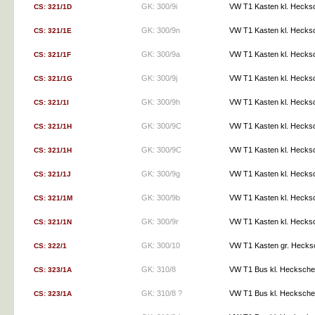
GK: 300/9i
VW T1 Kasten kl. Hec
CS: 321/1D
GK: 300/9n
VW T1 Kasten kl. Hec
CS: 321/1E
GK: 300/9a
VW T1 Kasten kl. Hec
CS: 321/1F
GK: 300/9j
VW T1 Kasten kl. Hec
CS: 321/1G
GK: 300/9h
VW T1 Kasten kl. Hec
CS: 321/1I
GK: 300/9C
VW T1 Kasten kl. Hec
CS: 321/1H
GK: 300/9C
VW T1 Kasten kl. Hec
CS: 321/1H
GK: 300/9g
VW T1 Kasten kl. Hec
CS: 321/1J
GK: 300/9b
VW T1 Kasten kl. Hec
CS: 321/1M
GK: 300/9r
VW T1 Kasten kl. Hec
CS: 321/1N
GK: 300/10
VW T1 Kasten gr. Hec
CS: 322/1
GK: 310/8
VW T1 Bus kl. Hecksc
CS: 323/1A
GK: 310/8 ?
VW T1 Bus kl. Hecksc
CS: 323/1A