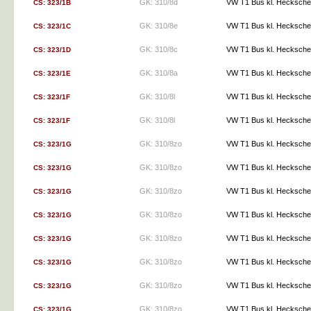
GK: 310/8d
VW T1 Bus kl. Hecksc
CS: 323/1B
GK: 310/8e
VW T1 Bus kl. Hecksc
CS: 323/1C
GK: 310/8c
VW T1 Bus kl. Hecksc
CS: 323/1D
GK: 310/8a
VW T1 Bus kl. Hecksc
CS: 323/1E
GK: 310/8l
VW T1 Bus kl. Hecksc
CS: 323/1F
GK: 310/8l
VW T1 Bus kl. Hecksc
CS: 323/1F
GK: 310/8zo
VW T1 Bus kl. Hecksc
CS: 323/1G
GK: 310/8zo
VW T1 Bus kl. Hecksc
CS: 323/1G
GK: 310/8zo
VW T1 Bus kl. Hecksc
CS: 323/1G
GK: 310/8zo
VW T1 Bus kl. Hecksc
CS: 323/1G
GK: 310/8zo
VW T1 Bus kl. Hecksc
CS: 323/1G
GK: 310/8zo
VW T1 Bus kl. Hecksc
CS: 323/1G
GK: 310/8zo
VW T1 Bus kl. Hecksc
CS: 323/1G
GK: 310/8zo
VW T1 Bus kl. Hecksc
CS: 323/1G