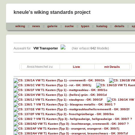
kneule's wiking standards project
wiking
::
news
::
galerie
::
suche
::
typen
::
katalog
::
details
::
sp
Auswahl für
VW Transporter
(hier erfasst
642
Modelle)
Ansichtwechel zu:
Liste
mit Details