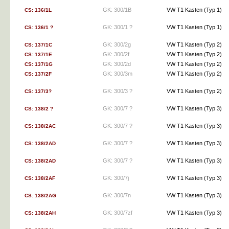
GK: 300/1B
VW T1 Kasten (Typ 1
CS: 136/1L
GK: 300/1 ?
VW T1 Kasten (Typ 1
CS: 136/1 ?
GK: 300/2g
VW T1 Kasten (Typ 2
CS: 137/1C
GK: 300/2f
VW T1 Kasten (Typ 2
CS: 137/1E
GK: 300/2d
VW T1 Kasten (Typ 2
CS: 137/1G
GK: 300/3m
VW T1 Kasten (Typ 2
CS: 137/2F
GK: 300/3 ?
VW T1 Kasten (Typ 2
CS: 137/3?
GK: 300/7 ?
VW T1 Kasten (Typ 3
CS: 138/2 ?
GK: 300/7 ?
VW T1 Kasten (Typ 3
CS: 138/2AC
GK: 300/7 ?
VW T1 Kasten (Typ 3
CS: 138/2AD
GK: 300/7 ?
VW T1 Kasten (Typ 3
CS: 138/2AD
GK: 300/7j
VW T1 Kasten (Typ 3
CS: 138/2AF
GK: 300/7n
VW T1 Kasten (Typ 3
CS: 138/2AG
GK: 300/7zf
VW T1 Kasten (Typ 3
CS: 138/2AH