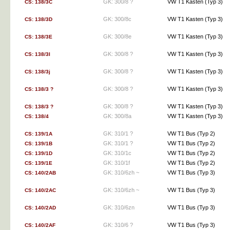
GK: 300/8 ?
VW T1 Kasten (Typ 3
CS: 138/3C
GK: 300/8c
VW T1 Kasten (Typ 3
CS: 138/3D
GK: 300/8e
VW T1 Kasten (Typ 3
CS: 138/3E
GK: 300/8 ?
VW T1 Kasten (Typ 3
CS: 138/3I
GK: 300/8 ?
VW T1 Kasten (Typ 3
CS: 138/3j
GK: 300/8 ?
VW T1 Kasten (Typ 3
CS: 138/3 ?
GK: 300/8 ?
VW T1 Kasten (Typ 3
CS: 138/3 ?
GK: 300/8a
VW T1 Kasten (Typ 3
CS: 138/4
GK: 310/1 ?
VW T1 Bus (Typ 2)
CS: 139/1A
GK: 310/1 ?
VW T1 Bus (Typ 2)
CS: 139/1B
GK: 310/1c
VW T1 Bus (Typ 2)
CS: 139/1D
GK: 310/1f
VW T1 Bus (Typ 2)
CS: 139/1E
GK: 310/6zh ~
VW T1 Bus (Typ 3)
CS: 140/2AB
GK: 310/6zh ~
VW T1 Bus (Typ 3)
CS: 140/2AC
GK: 310/6zn
VW T1 Bus (Typ 3)
CS: 140/2AD
GK: 310/6 ?
VW T1 Bus (Typ 3)
CS: 140/2AF