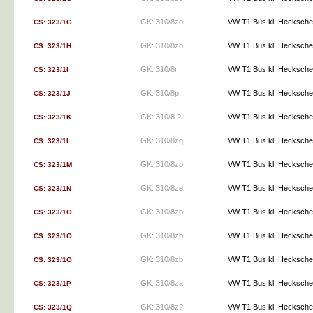
GK: 310/8zo
VW T1 Bus kl. Hecksc
CS: 323/1G
GK: 310/8zn
VW T1 Bus kl. Hecksc
CS: 323/1H
GK: 310/8r
VW T1 Bus kl. Hecksc
CS: 323/1I
GK: 310/8p
VW T1 Bus kl. Hecksc
CS: 323/1J
GK: 310/8 ?
VW T1 Bus kl. Hecksc
CS: 323/1K
GK: 310/8zq
VW T1 Bus kl. Hecksc
CS: 323/1L
GK: 310/8zp
VW T1 Bus kl. Hecksc
CS: 323/1M
GK: 310/8ze
VW T1 Bus kl. Hecksc
CS: 323/1N
GK: 310/8zb
VW T1 Bus kl. Hecksc
CS: 323/1O
GK: 310/8zb
VW T1 Bus kl. Hecksc
CS: 323/1O
GK: 310/8zb
VW T1 Bus kl. Hecksc
CS: 323/1O
GK: 310/8za
VW T1 Bus kl. Hecksc
CS: 323/1P
GK: 310/8z?
VW T1 Bus kl. Hecksc
CS: 323/1Q