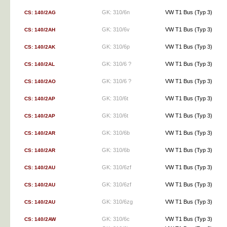
GK: 310/6n
VW T1 Bus (Typ 3)
CS: 140/2AG
GK: 310/6v
VW T1 Bus (Typ 3)
CS: 140/2AH
GK: 310/6p
VW T1 Bus (Typ 3)
CS: 140/2AK
GK: 310/6 ?
VW T1 Bus (Typ 3)
CS: 140/2AL
GK: 310/6 ?
VW T1 Bus (Typ 3)
CS: 140/2AO
GK: 310/6t
VW T1 Bus (Typ 3)
CS: 140/2AP
GK: 310/6t
VW T1 Bus (Typ 3)
CS: 140/2AP
GK: 310/6b
VW T1 Bus (Typ 3)
CS: 140/2AR
GK: 310/6b
VW T1 Bus (Typ 3)
CS: 140/2AR
GK: 310/6zf
VW T1 Bus (Typ 3)
CS: 140/2AU
GK: 310/6zf
VW T1 Bus (Typ 3)
CS: 140/2AU
GK: 310/6zg
VW T1 Bus (Typ 3)
CS: 140/2AU
GK: 310/6c
VW T1 Bus (Typ 3)
CS: 140/2AW