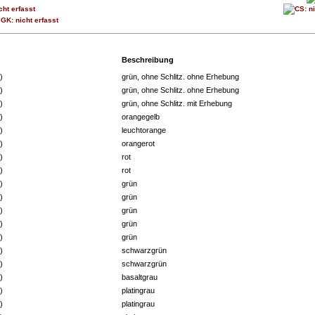
Beschreibung
p 1)
grün, ohne Schlitz. ohne Erhebung
p 1)
grün, ohne Schlitz. ohne Erhebung
p 1)
grün, ohne Schlitz. mit Erhebung
p 1)
orangegelb
p 1)
leuchtorange
p 1)
orangerot
p 1)
rot
p 1)
rot
p 1)
grün
p 1)
grün
p 1)
grün
p 1)
grün
p 1)
grün
p 1)
schwarzgrün
p 1)
schwarzgrün
p 1)
basaltgrau
p 1)
platingrau
p 1)
platingrau