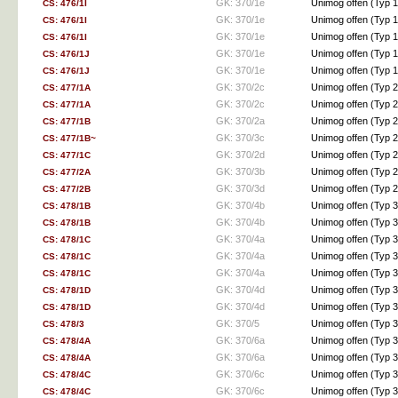
GK: 370/1e
Unimog offen (Ty
CS: 476/1I
GK: 370/1e
Unimog offen (Ty
CS: 476/1I
GK: 370/1e
Unimog offen (Ty
CS: 476/1I
GK: 370/1e
Unimog offen (Ty
CS: 476/1J
GK: 370/1e
Unimog offen (Ty
CS: 476/1J
GK: 370/2c
Unimog offen (Ty
CS: 477/1A
GK: 370/2c
Unimog offen (Ty
CS: 477/1A
GK: 370/2a
Unimog offen (Ty
CS: 477/1B
GK: 370/3c
Unimog offen (Ty
CS: 477/1B~
GK: 370/2d
Unimog offen (Ty
CS: 477/1C
GK: 370/3b
Unimog offen (Ty
CS: 477/2A
GK: 370/3d
Unimog offen (Ty
CS: 477/2B
GK: 370/4b
Unimog offen (Ty
CS: 478/1B
GK: 370/4b
Unimog offen (Ty
CS: 478/1B
GK: 370/4a
Unimog offen (Ty
CS: 478/1C
GK: 370/4a
Unimog offen (Ty
CS: 478/1C
GK: 370/4a
Unimog offen (Ty
CS: 478/1C
GK: 370/4d
Unimog offen (Ty
CS: 478/1D
GK: 370/4d
Unimog offen (Ty
CS: 478/1D
GK: 370/5
Unimog offen (Ty
CS: 478/3
GK: 370/6a
Unimog offen (Ty
CS: 478/4A
GK: 370/6a
Unimog offen (Ty
CS: 478/4A
GK: 370/6c
Unimog offen (Ty
CS: 478/4C
GK: 370/6c
Unimog offen (Ty
CS: 478/4C