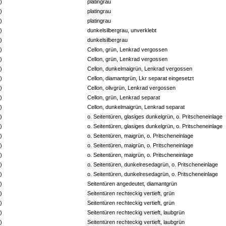
p 1)
platingrau
p 1)
platingrau
p 1)
platingrau
p 1)
dunkelsilbergrau, unverklebt
p 1)
dunkelsilbergrau
p 2)
Cellon, grün, Lenkrad vergossen
p 2)
Cellon, grün, Lenkrad vergossen
p 2)
Cellon, dunkelmaigrün, Lenkrad vergossen
p 2)
Cellon, diamantgrün, Lkr separat eingesetzt
p 2)
Cellon, olivgrün, Lenkrad vergossen
p 2)
Cellon, grün, Lenkrad separat
p 2)
Cellon, dunkelmaigrün, Lenkrad separat
p 3)
o. Seitentüren, glasiges dunkelgrün, o. Pritscheneinlage
p 3)
o. Seitentüren, glasiges dunkelgrün, o. Pritscheneinlage
p 3)
o. Seitentüren, maigrün, o. Pritscheneinlage
p 3)
o. Seitentüren, maigrün, o. Pritscheneinlage
p 3)
o. Seitentüren, maigrün, o. Pritscheneinlage
p 3)
o. Seitentüren, dunkelresedagrün, o. Pritscheneinlage
p 3)
o. Seitentüren, dunkelresedagrün, o. Pritscheneinlage
p 3)
Seitentüren angedeutet, diamantgrün
p 3)
Seitentüren rechteckig vertieft, grün
p 3)
Seitentüren rechteckig vertieft, grün
p 3)
Seitentüren rechteckig vertieft, laubgrün
p 3)
Seitentüren rechteckig vertieft, laubgrün