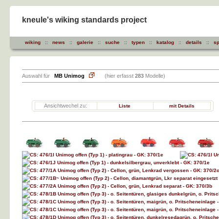
kneule's wiking standards project
wiking
::
news
::
galerie
::
suche
::
typen
::
katalog
::
details
::
sp
Auswahl für
MB Unimog
(hier erfasst
283
Modelle)
Ansichtwechel zu:
Liste
mit Details