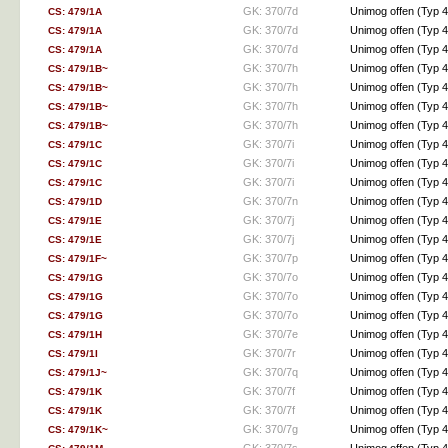
GK: 370/7d
Unimog offen (Ty
CS: 479/1A
GK: 370/7d
Unimog offen (Ty
CS: 479/1A
GK: 370/7d
Unimog offen (Ty
CS: 479/1A
GK: 370/7h
Unimog offen (Ty
CS: 479/1B~
GK: 370/7h
Unimog offen (Ty
CS: 479/1B~
GK: 370/7h
Unimog offen (Ty
CS: 479/1B~
GK: 370/7h
Unimog offen (Ty
CS: 479/1B~
GK: 370/7i
Unimog offen (Ty
CS: 479/1C
GK: 370/7i
Unimog offen (Ty
CS: 479/1C
GK: 370/7i
Unimog offen (Ty
CS: 479/1C
GK: 370/7n
Unimog offen (Ty
CS: 479/1D
GK: 370/7j
Unimog offen (Ty
CS: 479/1E
GK: 370/7j
Unimog offen (Ty
CS: 479/1E
GK: 370/7p
Unimog offen (Ty
CS: 479/1F~
GK: 370/7o
Unimog offen (Ty
CS: 479/1G
GK: 370/7o
Unimog offen (Ty
CS: 479/1G
GK: 370/7o
Unimog offen (Ty
CS: 479/1G
GK: 370/7e
Unimog offen (Ty
CS: 479/1H
GK: 370/7r
Unimog offen (Ty
CS: 479/1I
GK: 370/7q
Unimog offen (Ty
CS: 479/1J~
GK: 370/7f
Unimog offen (Ty
CS: 479/1K
GK: 370/7f
Unimog offen (Ty
CS: 479/1K
GK: 370/7g
Unimog offen (Ty
CS: 479/1K~