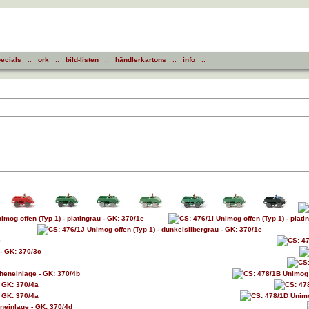
ecials
::
ork
::
bild-listen
::
händlerkartons
::
info
::