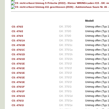
Modell
GK: 370/0
Unimog offen (Ty
CS: 476/2
GK: 370/0
Unimog offen (Ty
CS: 476/2
GK: 370/0
Unimog offen (Ty
CS: 476/3
GK: 370/1b
Unimog offen (Ty
CS: 476/1A
GK: 370/1c
Unimog offen (Ty
CS: 476/1B
GK: 370/1a
Unimog offen (Ty
CS: 476/1C
GK: 370/1h
Unimog offen (Ty
CS: 476/1D
GK: 370/1h
Unimog offen (Ty
CS: 476/1D
GK: 370/1f
Unimog offen (Ty
CS: 476/1E
GK: 370/1f
Unimog offen (Ty
CS: 476/1E
GK: 370/1f
Unimog offen (Ty
CS: 476/1E
GK: 370/1f
Unimog offen (Ty
CS: 476/1E
GK: 370/1f
Unimog offen (Ty
CS: 476/1E
GK: 370/1i
Unimog offen (Ty
CS: 476/1F
GK: 370/1i
Unimog offen (Ty
CS: 476/1F
GK: 370/1d
Unimog offen (Ty
CS: 476/1G
GK: 370/1e
Unimog offen (Ty
CS: 476/1I
GK: 370/1e
Unimog offen (Ty
CS: 476/1I