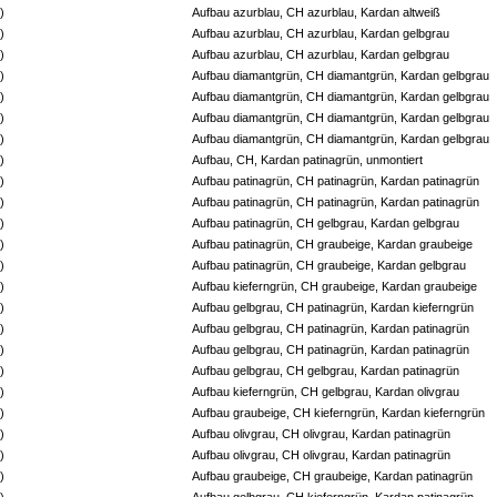
p 4)
Aufbau azurblau, CH azurblau, Kardan altweiß
p 4)
Aufbau azurblau, CH azurblau, Kardan gelbgrau
p 4)
Aufbau azurblau, CH azurblau, Kardan gelbgrau
p 4)
Aufbau diamantgrün, CH diamantgrün, Kardan gelbgrau
p 4)
Aufbau diamantgrün, CH diamantgrün, Kardan gelbgrau
p 4)
Aufbau diamantgrün, CH diamantgrün, Kardan gelbgrau
p 4)
Aufbau diamantgrün, CH diamantgrün, Kardan gelbgrau
p 4)
Aufbau, CH, Kardan patinagrün, unmontiert
p 4)
Aufbau patinagrün, CH patinagrün, Kardan patinagrün
p 4)
Aufbau patinagrün, CH patinagrün, Kardan patinagrün
p 4)
Aufbau patinagrün, CH gelbgrau, Kardan gelbgrau
p 4)
Aufbau patinagrün, CH graubeige, Kardan graubeige
p 4)
Aufbau patinagrün, CH graubeige, Kardan gelbgrau
p 4)
Aufbau kieferngrün, CH graubeige, Kardan graubeige
p 4)
Aufbau gelbgrau, CH patinagrün, Kardan kieferngrün
p 4)
Aufbau gelbgrau, CH patinagrün, Kardan patinagrün
p 4)
Aufbau gelbgrau, CH patinagrün, Kardan patinagrün
p 4)
Aufbau gelbgrau, CH gelbgrau, Kardan patinagrün
p 4)
Aufbau kieferngrün, CH gelbgrau, Kardan olivgrau
p 4)
Aufbau graubeige, CH kieferngrün, Kardan kieferngrün
p 4)
Aufbau olivgrau, CH olivgrau, Kardan patinagrün
p 4)
Aufbau olivgrau, CH olivgrau, Kardan patinagrün
p 4)
Aufbau graubeige, CH graubeige, Kardan patinagrün