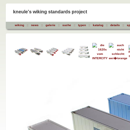
kneule's wiking standards project
wiking
::
news
::
galerie
::
suche
::
typen
::
katalog
::
details
::
sp