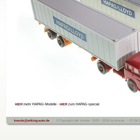
mehr HAPAG-Modelle -
zum HAPAG-special
HIER
HIER
kneule@wiking-auto.de
:: © Copyright alle Inhalte 2005 - 2026 by kneule :: 07.0