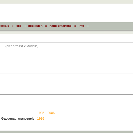
ecials
::
ork
::
bild-listen
::
händlerkartons
::
info
::
(hier erfasst
2
Modelle)
1993
- 2006
in Gaggenau, orangegelb
1995