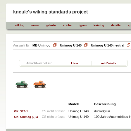
kneule's wiking standards project
wiking
::
news
::
galerie
::
suche
::
typen
::
katalog
::
details
::
sp
Auswahl für
MB Unimog
Unimog U 140
Unimog U 140 neutral
Ansichtwechel zu:
Liste
mit Details
Modell
Beschreibung
CS nicht erfasst
Unimog U 140
dunkelgrün
GK: 376/1
CS nicht erfasst
Unimog U 140
100 Jahre Automobilbau 
GK: Unimog (6) 4