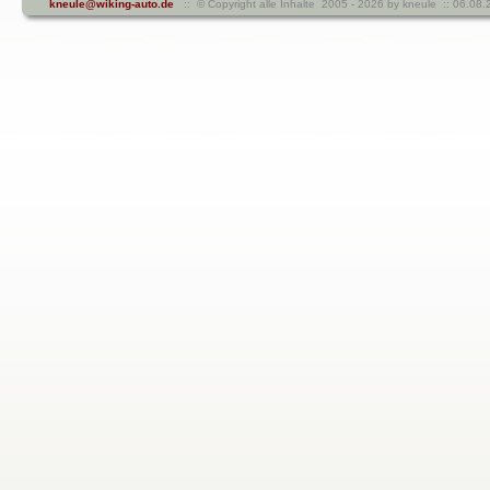
kneule@wiking-auto.de
:: © Copyright alle Inhalte 2005 - 2026 by kneule :: 06.08