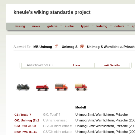
kneule's wiking standards project
wiking
::
news
::
galerie
::
suche
::
typen
::
katalog
::
details
::
sp
Auswahl für
MB Unimog
Unimog S
Unimog S Warnlicht u. Pritsch
Ansichtwechel zu:
Liste
mit Details
Modell
GK: Total/ ?
Unimog S mit Warnlichtern, Pritsche
CS: Total/ ?
CS nicht erfasst
Unimog S mit Warnlichtern, Pritsche (
GK: Unimog (8) 2
CS/GK nicht erfasst
Unimog S mit Warnlichtern, Pritsche (
StM: 990 40 50
CS/GK nicht erfasst
Unimog S mit Warnlichtern, Pritsche (
StM: PMS 81-46