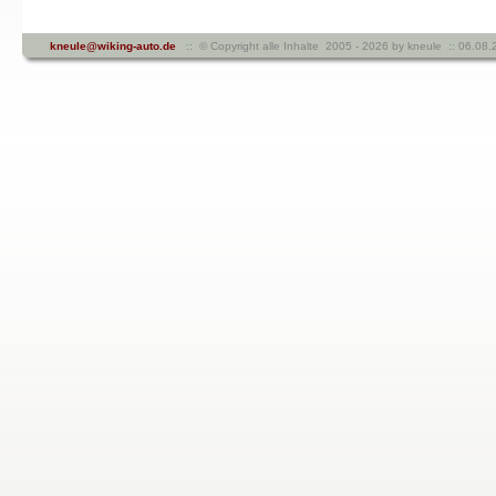
kneule@wiking-auto.de
:: © Copyright alle Inhalte 2005 - 2026 by kneule :: 06.08