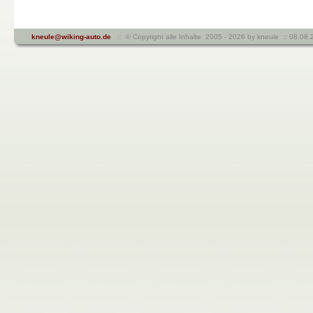
kneule@wiking-auto.de
:: © Copyright alle Inhalte 2005 - 2026 by kneule :: 08.0