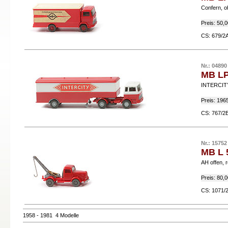
Confern, 
Preis: 50,
CS: 679/
Nr.: 04890
MB LP
INTERCITY
Preis: 196
CS: 767/
Nr.: 15752
MB L 
AH offen, r
Preis: 80,
CS: 1071
1958 - 1981 4 Modelle