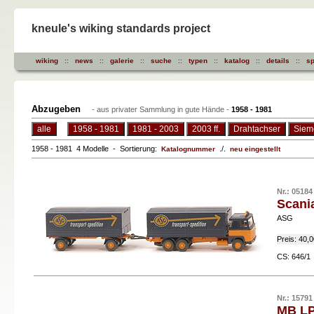
kneule's wiking standards project
wiking
::
news
::
galerie
::
suche
::
typen
::
katalog
::
details
::
sp
Abzugeben
- aus privater Sammlung in gute Hände -
1958 - 1981
alle
1958 - 1981
1981 - 2003
2003 ff.
Drahtachser
Siem
1958 - 1981 4 Modelle - Sortierung:
./.
Katalognummer
neu eingestellt
Nr.: 05184
Scani
ASG
Preis: 40,
CS: 646/
Nr.: 15791
MB LP