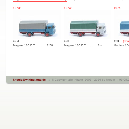
1973:
1974:
1975:
42 d
423
423
(ohn
Magirus 100 D 7 . . . . . . 2,50
Magirus 100 D 7 . . . . . . 3,--
Magirus 100 
kneule@wiking-auto.de
:: © Copyright alle Inhalte 2005 - 2026 by kneule :: 09.0