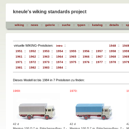
kneule's wiking standards project
wiking
::
news
::
galerie
::
suche
::
typen
::
katalog
::
details
::
sp
virtuelle WIKING-Preislisten:
::
::
intro
1948
194
::
::
::
::
::
::
::
::
1951
1952
1953
1954
1955
1956
1957
1958
195
::
::
::
::
::
::
::
::
1961
1962
1963
1964
1965
1966
1967
1968
196
::
::
::
::
::
::
::
::
1971
1972
1973
1974
1975
1976
1977
1978
197
::
::
::
::
1981
1982
1983
1984
Dieses Modell ist bis 1984 in 7 Preislisten zu finden:
1969:
1970:
1
42 d
42 d
4
Magirus 100 D 7 m. Pritschenaufbau 2,-
Magirus 100 D 7 m. Pritschenaufbau 2,-
M