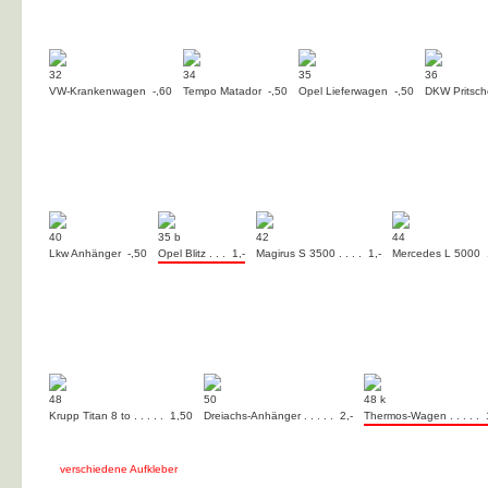
32
34
35
36
VW-Krankenwagen -,60
Tempo Matador -,50
Opel Lieferwagen -,50
DKW Pritsch
40
35 b
42
44
Lkw Anhänger -,50
Opel Blitz . . . 1,-
Magirus S 3500 . . . . 1,-
Mercedes L 5000 
48
50
48 k
Krupp Titan 8 to . . . . . 1,50
Dreiachs-Anhänger . . . . . 2,-
Thermos-Wagen . . . . . 
verschiedene Aufkleber