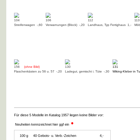
104
106
112
113
Streifenwagen -,60
Verwarnungen (Block) -,20
Landhaus, Typ Fertighaus 1,-
Möb
156
(ohne Bild)
130
131
Flaschenkästen zu 56 u. 57 -,20
Ladegut, gemischt i. Tüte -,30
Wiking-Kleber in T
Für diese 5 Modelle im Katalog 1957 liegen keine Bilder vor:
•
Neuheiten kennzeichnet hier ggf ein
100 g
40 Gebots- u. Verb.-Zeichen
4,-