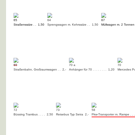
65
64
67
Straßenwalze . . 1,50
Sprengwagen m. Kehrwalze . . 1,50
Müllwagen m. 2 Tonnen
69
70 a
70
Straßenbahn, Großraumwagen . . 2,-
Anhänger für 70 . . . . . . . . 1,20
Mercedes Pu
72
73
58
Büssing Trambus . . . . 2,50
Reisebus Typ Setra 2,-
Pkw-Transporter m. Rampe . . 