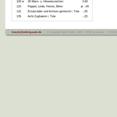
100 w
36 Warn- u. Hinweiszeichen
3,60
120
Pappel, Linde, Hecke, Birke
je -,40
132
Ersatzräder und Achsen gemischt i. Tüte
-,30
135
Acht Zughaken i. Tüte
-,20
kneule@wiking-auto.de
:: © Copyright alle Inhalte 2005 - 2026 by kneule :: 10.0