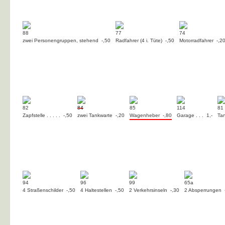
88
77
74
zwei Personengruppen, stehend -,50
Radfahrer (4 i. Tüte) -,50
Motorradfahrer -,2
82
84
85
114
81
Zapfstelle . . . . . -,50
zwei Tankwarte -,20
Wagenheber -,80
Garage . . . 1,-
Tan
94
96
99
65a
4 Straßenschilder -,50
4 Haltestellen -,50
2 Verkehrsinseln -,30
2 Absperrungen 