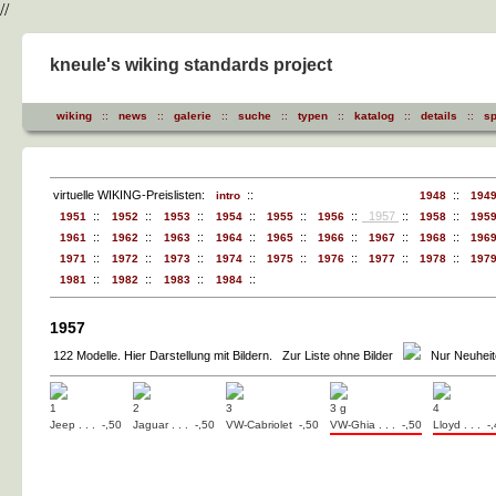
//
kneule's wiking standards project
wiking
::
news
::
galerie
::
suche
::
typen
::
katalog
::
details
::
sp
virtuelle WIKING-Preislisten:
::
::
intro
1948
194
::
::
::
::
::
::
1957
::
::
1951
1952
1953
1954
1955
1956
1958
195
::
::
::
::
::
::
::
::
1961
1962
1963
1964
1965
1966
1967
1968
196
::
::
::
::
::
::
::
::
1971
1972
1973
1974
1975
1976
1977
1978
197
::
::
::
::
1981
1982
1983
1984
1957
122 Modelle. Hier Darstellung mit Bildern. Zur Liste ohne Bilder
Nur Neuhei
1
2
3
3 g
4
Jeep . . . -,50
Jaguar . . . -,50
VW-Cabriolet -,50
VW-Ghia . . . -,50
Lloyd . . . -