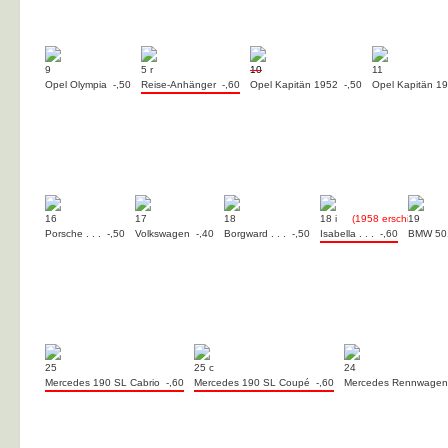
9
5 r
10
11
Opel Olympia -,50
Reise-Anhänger -,60
Opel Kapitän 1952 -,50
Opel Kapitän 1
16
17
18
18 i
(1958 erschienen)
19
Porsche . . . -,50
Volkswagen -,40
Borgward . . . -,50
Isabella . . . -,60
BMW 501
25
25 c
24
Mercedes 190 SL Cabrio -,60
Mercedes 190 SL Coupé -,60
Mercedes Rennwagen