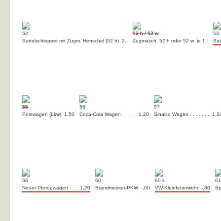
52
52 h / 52 w
53
Sattelschlepper mit Zugm. Henschel (52 h) 2,-
Zugmasch. 52 h oder 52 w je 1,-
Sat
55
56
57
Postwagen (Lkw) 1,50
Coca-Cola Wagen . . . . . 1,20
Sinalco Wagen . . . . . . . 1,2
66
60
60 k
61
Neuer Pferdewagen . . . 1,20
Brandmeister-PKW -,60
VW-Kleinfeuerwehr -,80
Sp