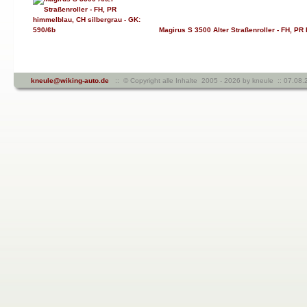
Magirus S 3500 Alter Straßenroller - FH, PR
kneule@wiking-auto.de
:: © Copyright alle Inhalte 2005 - 2026 by kneule :: 07.0