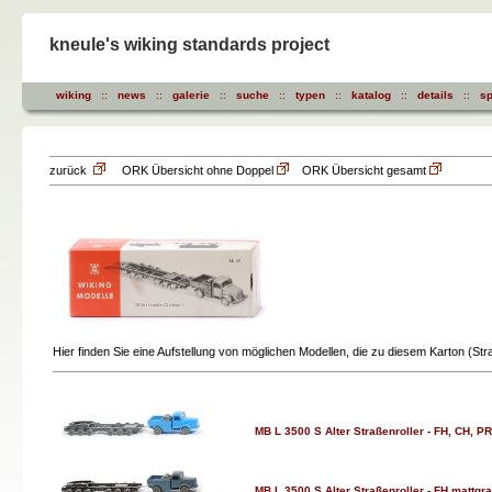
kneule's wiking standards project
wiking
::
news
::
galerie
::
suche
::
typen
::
katalog
::
details
::
sp
zurück
ORK Übersicht ohne Doppel
ORK Übersicht gesamt
Hier finden Sie eine Aufstellung von möglichen Modellen, die zu diesem Karton (St
MB L 3500 S Alter Straßenroller - FH, CH, P
MB L 3500 S Alter Straßenroller - FH mattgr