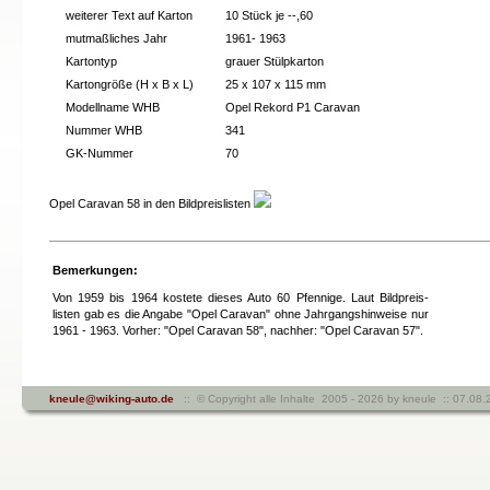
weiterer Text auf Karton
10 Stück je --,60
mutmaßliches Jahr
1961- 1963
Kartontyp
grauer Stülpkarton
Kartongröße (H x B x L)
25 x 107 x 115 mm
Modellname WHB
Opel Rekord P1 Caravan
Nummer WHB
341
GK-Nummer
70
Opel Caravan 58 in den Bildpreislisten
Bemerkungen:
Von 1959 bis 1964 kostete dieses Auto 60 Pfennige. Laut Bildpreis-
listen gab es die Angabe "Opel Caravan" ohne Jahrgangshinweise nur
1961 - 1963. Vorher: "Opel Caravan 58", nachher: "Opel Caravan 57".
kneule@wiking-auto.de
:: © Copyright alle Inhalte 2005 - 2026 by kneule :: 07.0