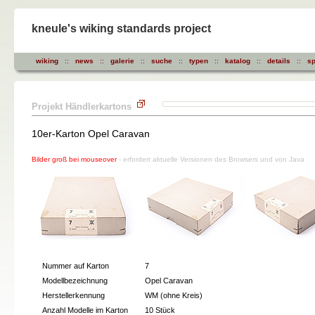
kneule's wiking standards project
wiking
::
news
::
galerie
::
suche
::
typen
::
katalog
::
details
::
sp
Projekt Händlerkartons
10er-Karton Opel Caravan
Bilder groß bei mouseover
- erfordert aktuelle Versionen des Browsers und von Java
Nummer auf Karton
7
Modellbezeichnung
Opel Caravan
Herstellerkennung
WM (ohne Kreis)
Anzahl Modelle im Karton
10 Stück