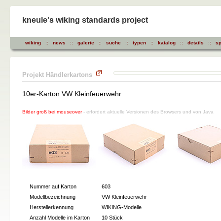
kneule's wiking standards project
wiking
::
news
::
galerie
::
suche
::
typen
::
katalog
::
details
::
sp
Projekt Händlerkartons
10er-Karton VW Kleinfeuerwehr
Bilder groß bei mouseover
- erfordert aktuelle Versionen des Browsers und von Java
Nummer auf Karton
603
Modellbezeichnung
VW Kleinfeuerwehr
Herstellerkennung
WIKING-Modelle
Anzahl Modelle im Karton
10 Stück