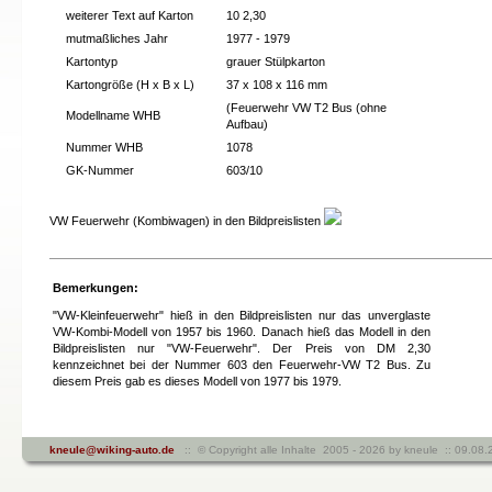
weiterer Text auf Karton
10 2,30
mutmaßliches Jahr
1977 - 1979
Kartontyp
grauer Stülpkarton
Kartongröße (H x B x L)
37 x 108 x 116 mm
(Feuerwehr VW T2 Bus (ohne
Modellname WHB
Aufbau)
Nummer WHB
1078
GK-Nummer
603/10
VW Feuerwehr (Kombiwagen) in den Bildpreislisten
Bemerkungen:
"VW-Kleinfeuerwehr" hieß in den Bildpreislisten nur das unverglaste
VW-Kombi-Modell von 1957 bis 1960. Danach hieß das Modell in den
Bildpreislisten nur "VW-Feuerwehr". Der Preis von DM 2,30
kennzeichnet bei der Nummer 603 den Feuerwehr-VW T2 Bus. Zu
diesem Preis gab es dieses Modell von 1977 bis 1979.
kneule@wiking-auto.de
:: © Copyright alle Inhalte 2005 - 2026 by kneule :: 09.08