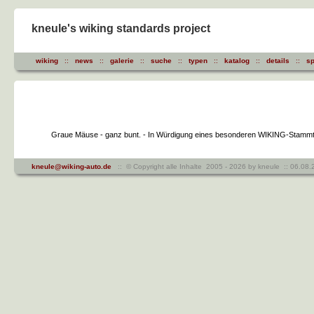
kneule's wiking standards project
wiking
::
news
::
galerie
::
suche
::
typen
::
katalog
::
details
::
sp
Graue Mäuse - ganz bunt. - In Würdigung eines besonderen WIKING-Stammt
kneule@wiking-auto.de
:: © Copyright alle Inhalte 2005 - 2026 by kneule :: 06.0