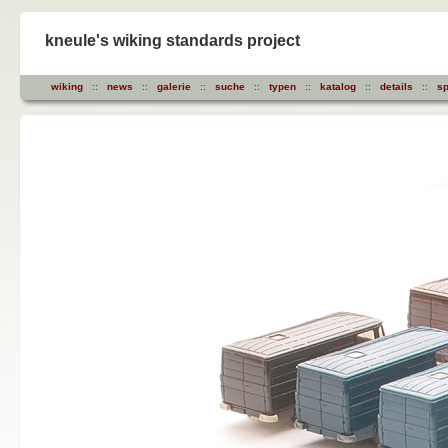
kneule's wiking standards project
wiking
::
news
::
galerie
::
suche
::
typen
::
katalog
::
details
::
sp