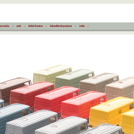
ecials
::
ork
::
bild-listen
::
händlerkartons
::
info
::