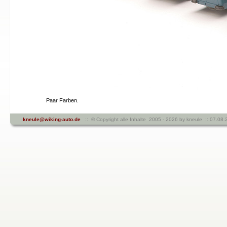
Paar Farben.
kneule@wiking-auto.de
:: © Copyright alle Inhalte 2005 - 2026 by kneule :: 07.08