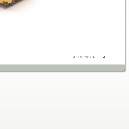
<
31.05.2009
>
xl