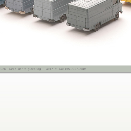
.2026 - 14:16 uhr :: guten tag :: 4947 :: 140.455.991 Aufrufe