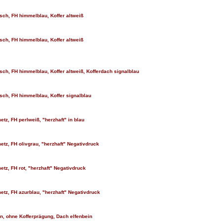
isch, FH himmelblau, Koffer altweiß
isch, FH himmelblau, Koffer altweiß
isch, FH himmelblau, Koffer altweiß, Kofferdach signalblau
isch, FH himmelblau, Koffer signalblau
etz, FH perlweiß, "herzhaft" in blau
etz, FH olivgrau, "herzhaft" Negativdruck
etz, FH rot, "herzhaft" Negativdruck
metz, FH azurblau, "herzhaft" Negativdruck
rn, ohne Kofferprägung, Dach elfenbein