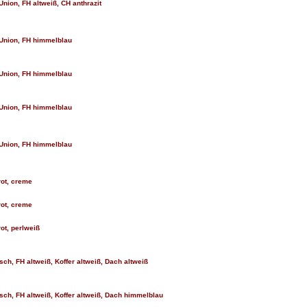
Union, FH altweiß, CH anthrazit
 Union, FH himmelblau
 Union, FH himmelblau
 Union, FH himmelblau
 Union, FH himmelblau
rot, creme
rot, creme
ot, perlweiß
sch, FH altweiß, Koffer altweiß, Dach altweiß
isch, FH altweiß, Koffer altweiß, Dach himmelblau