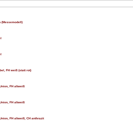
on (Messemodell)
l
l
l, FH weiß (statt rot)
Union, FH altweiß
Union, FH altweiß
Union, FH altweiß, CH anthrazit