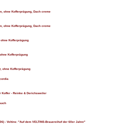
ern, ohne Kofferprägung, Dach creme
ern, ohne Kofferprägung, Dach creme
, ohne Kofferprägung
, ohne Kofferprägung
er, ohne Kofferprägung
cordia
 Koffer - Reinke & Derichsweiler
rauch
006) - Veltins: "Auf dem VELTINS-Brauereihof der 60er Jahre"