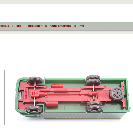
ecials
::
ork
::
bild-listen
::
händlerkartons
::
info
::