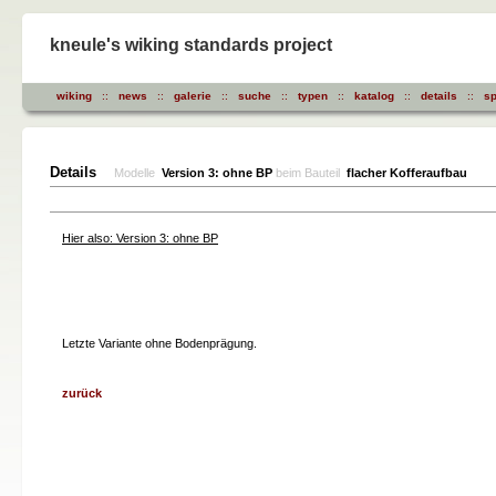
kneule's wiking standards project
wiking
::
news
::
galerie
::
suche
::
typen
::
katalog
::
details
::
sp
Details
Modelle
Version 3: ohne BP
beim Bauteil
flacher Kofferaufbau
Hier also: Version 3: ohne BP
Letzte Variante ohne Bodenprägung.
zurück