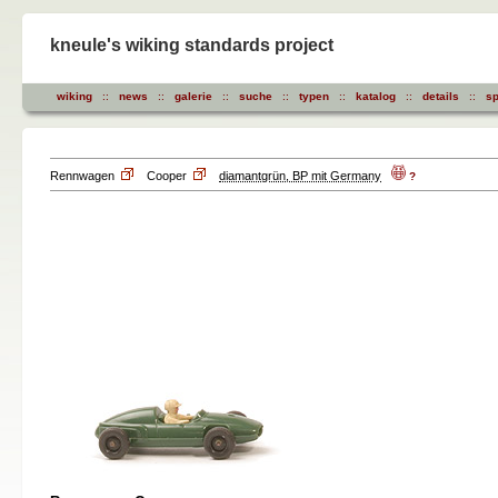
kneule's wiking standards project
wiking
::
news
::
galerie
::
suche
::
typen
::
katalog
::
details
::
sp
Rennwagen
Cooper
diamantgrün, BP mit Germany
?