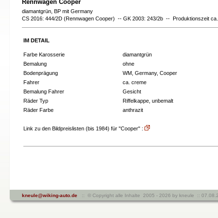
Rennwagen Cooper
diamantgrün, BP mit Germany
CS 2016: 444/2D (Rennwagen Cooper) -- GK 2003: 243/2b -- Produktionszeit ca.
IM DETAIL
Farbe Karosserie
diamantgrün
Bemalung
ohne
Bodenprägung
WM, Germany, Cooper
Fahrer
ca. creme
Bemalung Fahrer
Gesicht
Räder Typ
Riffelkappe, unbemalt
Räder Farbe
anthrazit
Link zu den Bildpreislisten (bis 1984) für "Cooper" :
kneule@wiking-auto.de
:: © Copyright alle Inhalte 2005 - 2026 by kneule :: 07.0