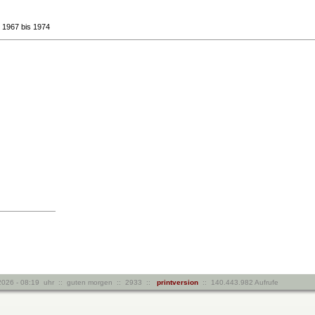
 1967 bis 1974
8.2026 - 08:19 uhr :: guten morgen :: 2933 ::
printversion
:: 140.443.982 Aufrufe