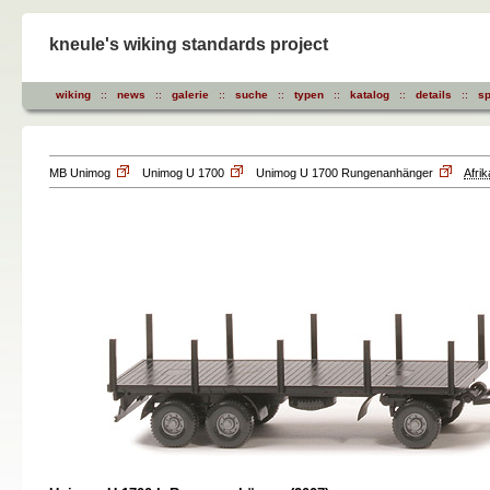
kneule's wiking standards project
wiking
::
news
::
galerie
::
suche
::
typen
::
katalog
::
details
::
sp
MB Unimog
Unimog U 1700
Unimog U 1700 Rungenanhänger
Afri