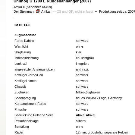
Unimog U 1700 L Rungenanhänger (2007)
Afrika II (Schenker 44459)
Der Steinmann
: Afrika II
-- CS und GK: nicht erfasst
-- Produktionszeit ca. 200
IM DETAIL
Zugmaschine
Farbe Kabine
schwarz
Warnlicht
ohne
Verglasung
klar
Inneneinrichtung
ca. lichtgrau
Lenkrad
integriert
angesetzter Ansaugstutzen
anthrazit
Kotflügel vorne/Grill
schwarz
Kotflügel hinten
schwarz
Chassis
schwarz
Zughaken
Mikro-Zughaken
Bodenprägung
neues WIKING-Logo, Germany
Kardanelement Farbe
schwarz
Pritsche
schwarz
Bedruckung Pritsche Seite
Afrika! Afrika!
Pritscheneinlage
silbern
Bemalung
ohne
Räder
12 mm, grobstollig, separate Felgen