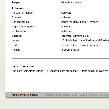
Felgen
8-Loch, schwarz
Anhänger
Aufbau mit Rungen
schwarz
Chassis
schwarz
Bodenprägung
neues WIKING-Logo, Germany
Doppelachsaggregat
schwarz
Drehschemel
schwarz
Deichsel
schwarz, Öffnung klein
Ladung
12 Holzbohlen ca. ockerbraun, 6 Gerüsts
Räder
12 mm, 2-teilig, Felgen eingesetzt
Felgen
8-Loch, silbern
mein Kommentar
Aus dem Set "Afrika! Afrika! (2) - André Heller präsentiert - Afrika Afrika, moved by 
kneule@wiking-auto.de
:: © Copyright alle Inhalte 2005 - 2026 by kneule :: 09.0