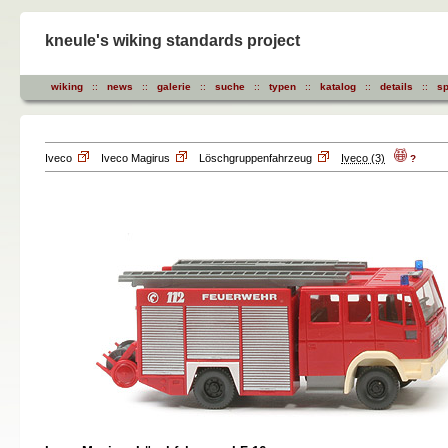
kneule's wiking standards project
wiking
::
news
::
galerie
::
suche
::
typen
::
katalog
::
details
::
sp
Iveco
Iveco Magirus
Löschgruppenfahrzeug
Iveco (3)
?