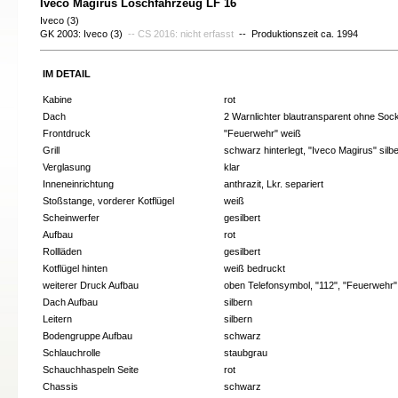
Iveco Magirus Löschfahrzeug LF 16
Iveco (3)
GK 2003: Iveco (3)
-- CS 2016: nicht erfasst
-- Produktionszeit ca. 1994
IM DETAIL
Kabine
rot
Dach
2 Warnlichter blautransparent ohne Sock
Frontdruck
"Feuerwehr" weiß
Grill
schwarz hinterlegt, "Iveco Magirus" silb
Verglasung
klar
Inneneinrichtung
anthrazit, Lkr. separiert
Stoßstange, vorderer Kotflügel
weiß
Scheinwerfer
gesilbert
Aufbau
rot
Rollläden
gesilbert
Kotflügel hinten
weiß bedruckt
weiterer Druck Aufbau
oben Telefonsymbol, "112", "Feuerwehr"
Dach Aufbau
silbern
Leitern
silbern
Bodengruppe Aufbau
schwarz
Schlauchrolle
staubgrau
Schauchhaspeln Seite
rot
Chassis
schwarz