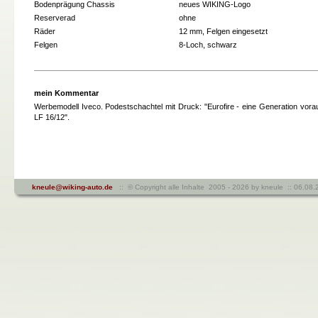
Bodenprägung Chassis
neues WIKING-Logo
Reserverad
ohne
Räder
12 mm, Felgen eingesetzt
Felgen
8-Loch, schwarz
mein Kommentar
Werbemodell Iveco. Podestschachtel mit Druck: "Eurofire - eine Generation vorau
LF 16/12".
kneule@wiking-auto.de
:: © Copyright alle Inhalte 2005 - 2026 by kneule :: 06.08