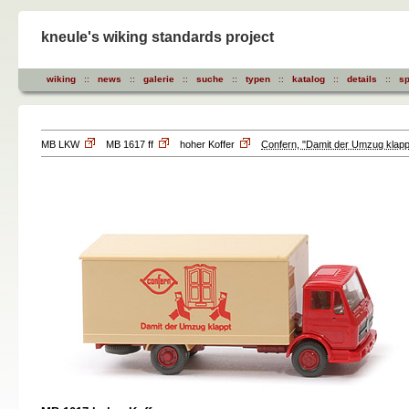
kneule's wiking standards project
wiking
::
news
::
galerie
::
suche
::
typen
::
katalog
::
details
::
sp
MB LKW
MB 1617 ff
hoher Koffer
Confern, "Damit der Umzug klapp