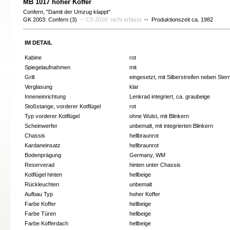
MB 1017 hoher Koffer
Confern, "Damit der Umzug klappt"
GK 2003: Confern (3)
-- CS 2016: nicht erfasst
-- Produktionszeit ca. 1982
IM DETAIL
Kabine
rot
Spiegelaufnahmen
mit
Grill
eingesetzt, mit Silberstreifen neben Ster
Verglasung
klar
Inneneinrichtung
Lenkrad integriert, ca. graubeige
Stoßstange, vorderer Kotflügel
rot
Typ vorderer Kotflügel
ohne Wulst, mit Blinkern
Scheinwerfer
unbemalt, mit integrierten Blinkern
Chassis
hellbraunrot
Kardaneinsatz
hellbraunrot
Bodenprägung
Germany, WM
Reserverad
hinten unter Chassis
Kotflügel hinten
hellbeige
Rückleuchten
unbemalt
Aufbau Typ
hoher Koffer
Farbe Koffer
hellbeige
Farbe Türen
hellbeige
Farbe Kofferdach
hellbeige