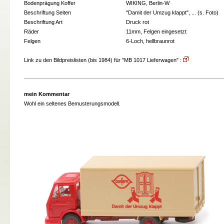
Bodenprägung Koffer
WIKING, Berlin-W
Beschriftung Seiten
"Damit der Umzug klappt", ... (s. Foto)
Beschriftung Art
Druck rot
Räder
11mm, Felgen eingesetzt
Felgen
6-Loch, hellbraunrot
Link zu den Bildpreislisten (bis 1984) für "MB 1017 Lieferwagen" :
mein Kommentar
Wohl ein seltenes Bemusterungsmodell.