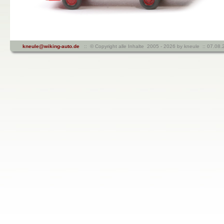
kneule@wiking-auto.de
:: © Copyright alle Inhalte 2005 - 2026 by kneule :: 07.08